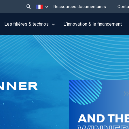
Main
Lister les actions supplémentaires
Ressources documentaires
Conta
menu
top
Les filières & technos
L'innovation & le financement
NNER