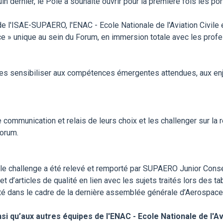
n dernier, le Pôle a souhaité ouvrir pour la première fois les p
de l'ISAE-SUPAERO, l'ENAC - Ecole Nationale de l'Aviation Civile
ce » unique au sein du Forum, en immersion totale avec les profe
re, les sensibiliser aux compétences émergentes attendues, aux enj
mmunication et relais de leurs choix et les challenger sur la réali
Forum.
 le challenge a été relevé et remporté par SUPAERO Junior Cons
et d’articles de qualité en lien avec les sujets traités lors des t
nté dans le cadre de la dernière assemblée générale d’Aerospace 
i qu’aux autres équipes de l'ENAC - Ecole Nationale de l'Av