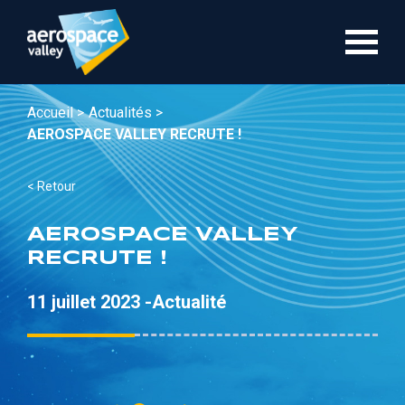
Aller
au
contenu
principal
Accueil >
Actualités >
AEROSPACE VALLEY RECRUTE !
< Retour
AEROSPACE VALLEY
RECRUTE !
11 juillet 2023 -
Actualité