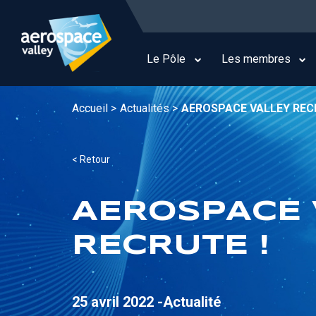
Aller
au
Main
contenu
navigation
principal
Le Pôle
Les membres
Accueil >
Actualités >
AEROSPACE VALLEY REC
< Retour
AEROSPACE 
RECRUTE !
25 avril 2022 -
Actualité