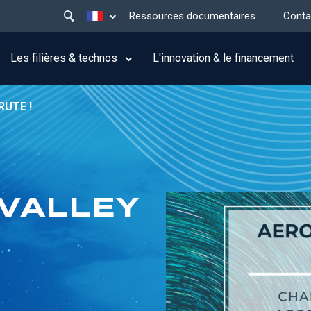
Main
Lister les actions supplémentaires
Ressources documentaires
Conta
menu
top
Les filières & technos
L'innovation & le financement
RUTE !
VALLEY