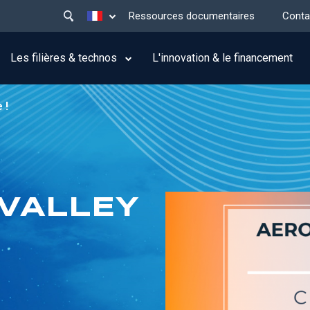
Main
Lister les actions supplémentaires
Ressources documentaires
Conta
menu
top
Les filières & technos
L'innovation & le financement
 !
VALLEY