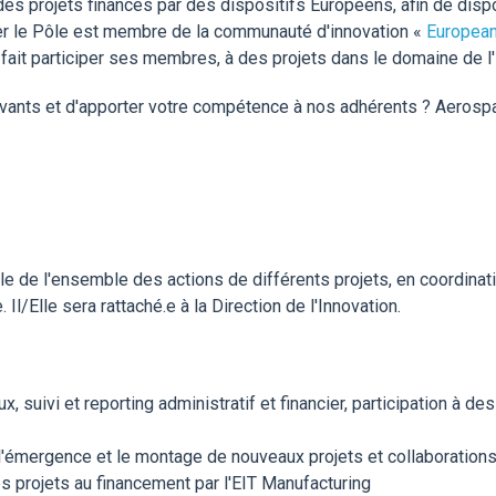
es projets financés par des dispositifs Européens, afin de disp
ier le Pôle est membre de la communauté d'innovation «
European 
 fait participer ses membres, à des projets dans le domaine de l'i
novants et d'apporter votre compétence à nos adhérents ? Aerosp
e de l'ensemble des actions de différents projets, en coordina
/Elle sera rattaché.e à la Direction de l'Innovation.
ux, suivi et reporting administratif et financier, participation à 
 l'émergence et le montage de nouveaux projets et collaboration
es projets au financement par l'EIT Manufacturing