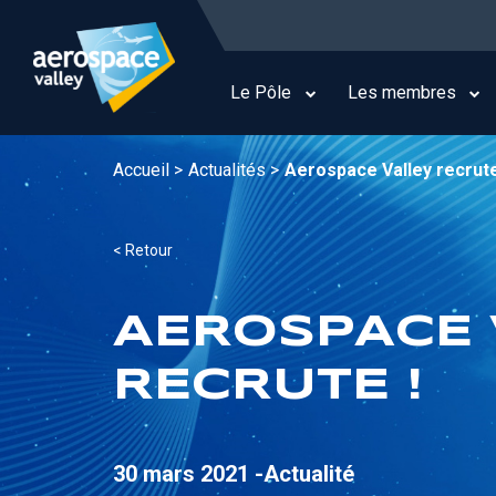
Aller
au
Main
contenu
navigation
principal
Le Pôle
Les membres
Accueil >
Actualités >
Aerospace Valley recrute
< Retour
AEROSPACE 
RECRUTE !
30 mars 2021 -
Actualité