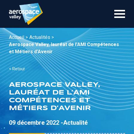
Aller
au
contenu
principal
Accueil >
Actualités >
Aerospace Valley, lauréat de l’AMI Compétences
et Métiers d’Avenir
< Retour
AEROSPACE VALLEY,
LAURÉAT DE L’AMI
COMPÉTENCES ET
MÉTIERS D’AVENIR
09 décembre 2022 -
Actualité