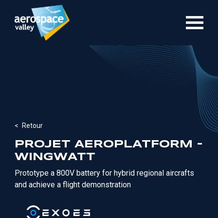
Aller
au
contenu
principal
Retour
PROJET AEROPLATFORM -
WINGWATT
Prototype a 800V battery for hybrid regional aircrafts
and achieve a flight demonstration