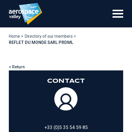
Skip
to
main
content
Home >
Directory of our members >
REFLET DU MONDE SARL PRDML
< Return
CONTACT
+33 (0)5 35 54 59 85