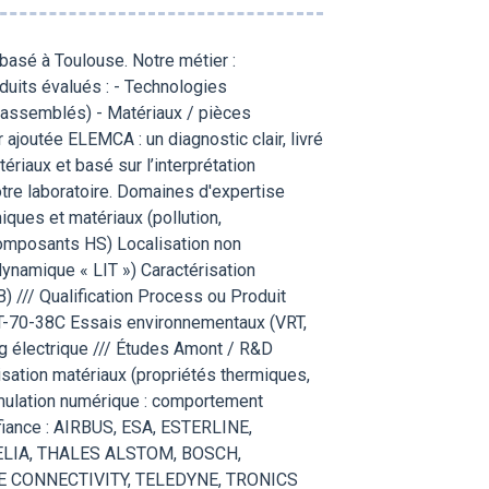
basé à Toulouse. Notre métier :
duits évalués : - Technologies
 assemblés) - Matériaux / pièces
 ajoutée ELEMCA : un diagnostic clair, livré
ériaux et basé sur l’interprétation
otre laboratoire. Domaines d'expertise
iques et matériaux (pollution,
composants HS) Localisation non
ynamique « LIT ») Caractérisation
 /// Qualification Process ou Produit
T-70-38C Essais environnementaux (VRT,
ng électrique /// Études Amont / R&D
ation matériaux (propriétés thermiques,
imulation numérique : comportement
fiance : AIRBUS, ESA, ESTERLINE,
ELIA, THALES ALSTOM, BOSCH,
E CONNECTIVITY, TELEDYNE, TRONICS