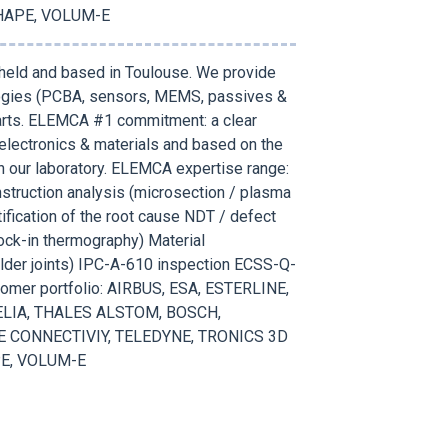
SHAPE, VOLUM-E
 held and based in Toulouse. We provide
ologies (PCBA, sensors, MEMS, passives &
arts. ELEMCA #1 commitment: a clear
electronics & materials and based on the
 in our laboratory. ELEMCA expertise range:
struction analysis (microsection / plasma
ification of the root cause NDT / defect
ock-in thermography) Material
older joints) IPC-A-610 inspection ECSS-Q-
tomer portfolio: AIRBUS, ESA, ESTERLINE,
ELIA, THALES ALSTOM, BOSCH,
E CONNECTIVIY, TELEDYNE, TRONICS 3D
PE, VOLUM-E