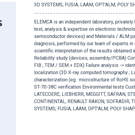
3D SYSTEMS, FUSIA, LAAM, OPT'ALM, POLY 
ELEMCA is an independent laboratory, privately
S
test, analysis & expertise on electronic techn
semiconductor devices) and Materials / ALM p
diagnosis, performed by our team of experts in 
scientific interpretation of the results obtained
Reliability study (devices, assembly/PCBA) Con
FIB ; TEM / SEM + EDX) Failure analysis -> ident
localization (3D X-ray computed tomography ; L
characterization (eg : microstructure of RoHS s
ST-70-38C verification Environmental tests Cus
LATECOERE, LIEBHERR, MEGGITT, SAFRAN, ST
CONTINENTAL, RENAULT RAKON, SOFRADIR, T
SYSTEMS, FUSIA, LAAM, OPT'ALM, POLY SHA