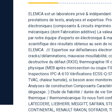
ELEMCA est un laboratoire privé & indépendant 
prestations de tests, analyses et expertise. Pro
électroniques (composants & circuits imprimés
mécaniques (dont Fabrication additive) La valeur
par notre équipe d'experts en électronique & mat
scientifique des résultats obtenus au sein de n
ELEMCA : /// Expertise sur défaillances électron
cracks/délaminations, mauvaise mouillabilité, 
destructive du défaut (RX3D, thermographie IR d
physique (MEB après microsection ou coupe FIB)
Inspections IPC-A-610 Vérifications ECSS-Q-S
TVAC, chaleur humide), si besoin avec monitori
Analyses de construction Composants Caractéris
dégazage…) Etude de fiabilité / durée de vie S
thermique / thermomécanique Ils nous font con
LATECOERE, LIEBHERR, MEGGITT, SAFRAN, ST
CONTINENTAL, RENAULT RAKON, SOFRADIR, T