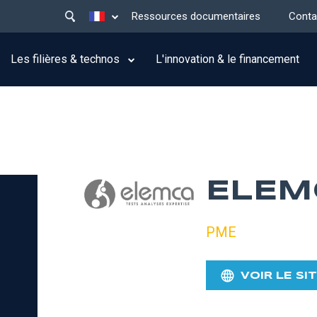
Main
Lister les actions supplémentaires
Ressources documentaires
Conta
menu
top
Les filières & technos
L'innovation & le financement
ELEM
PME
VOIR LE SI